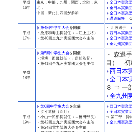
平成
東京，中部，九州，関西，北陸，東
全日本実業
16年
北，
全日本実業
中国，新たに四国が参加
全日本実業
講道館杯
-1
第4回中学生大会
を開催
・ 川波選手
平成
・桑原和寿主将就任（←江上主将）
西日本実業
17年
・第40回全九州実業団大会を主催
全日本実業
全九州実業
第5回中学生大会
を開催
・ 森選
・堺耕一監督就任（←房前監督）
目） 初
・第41回全九州実業団大会を主催
西日本
平成
18年
全日本
８ ⇒ 一
全九州
第6回中学生大会
を主催
西日本実業
・タイ遠征（５月）
全日本実業
平成
・小山一民部長就任（←橋田部長）
⇒ 第二部 降
19年
・第42回全九州実業団大会を主催
全九州実業
・第24回電力親善大会を主催