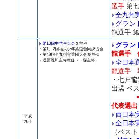
選手
第七
全九州
グラン
龍選手 
第13回中学生大会
を主催
グラン
・第1、2回福大少年柔道合同練習会
龍選手 
・第49回全九州実業団大会を主催
・近藤雅和主将就任（←森主将）
全日本
龍選手 
・七戸龍
出場 ベ
代表選出
西日本
平成
26年
全日本
（ベスト