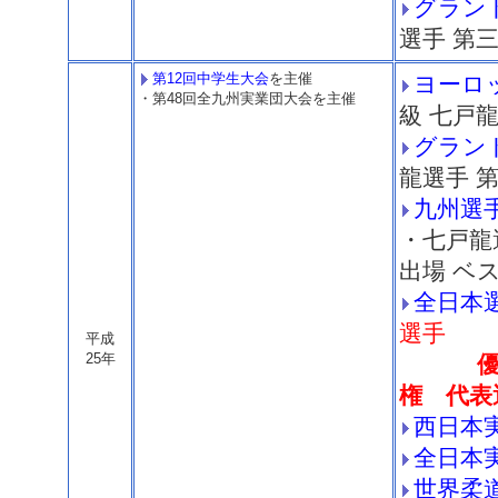
グラン
選手 第
第12回中学生大会
を主催
ヨーロ
・第48回全九州実業団大会を主催
級 七戸
グラン
龍選手 
九州選
・七戸龍
出場 ベ
全日本
選手
平成
25年
権 代表
西日本
全日本
世界柔