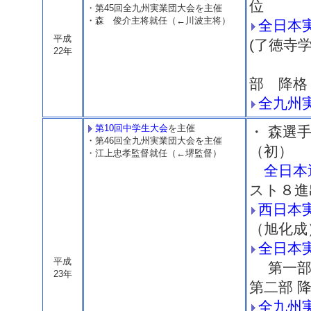
位
・第45回全九州実業団大会を主催
・森 俊介主将就任（←川波主将）
全日本
平成
(了徳寺学
22年
⇒
部 降格
全九州
第10回中学生大会
を主催
・ 森選
・第46回全九州実業団大会を主催
（初）
・江上忠孝監督就任（←堺監督）
全日本
スト８進
西日本
（旭化成
全日本
平成
第一部 
23年
第二部 
全九州