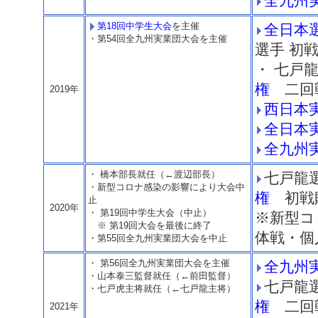
全九州
第18回中学生大会
を主催
全日本
・第54回全九州実業団大会を主催
選手 初
・ 七戸
権
二回
2019年
西日本
全日本
全九州
・ 橋本部長就任（←渡辺部長）
七戸龍
・新型コロナ感染の影響により大会中
権
初戦
止
2020年
・ 第19回中学生大会（中止）
※新型コ
※ 第19回大会を最後に終了
体戦・個
・第55回全九州実業団大会を中止
・ 第56回全九州実業団大会を主催
全九州
・山本泰三監督就任（←前田監督）
七戸龍
・七戸虎主将就任（←七戸龍主将）
権
二回
2021年