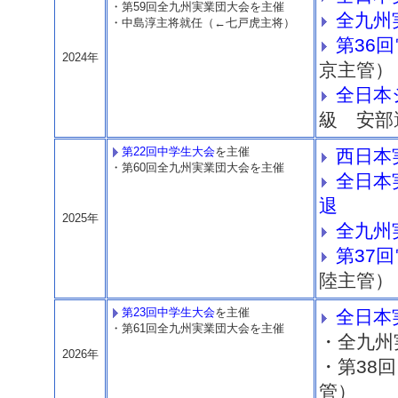
・第59回全九州実業団大会を主催
全九州
・中島淳主将就任（←七戸虎主将）
第36
2024年
京主管）
全日本
級 安部
第22回中学生大会
を主催
西日本
・第60回全九州実業団大会を主催
全日本
退
2025年
全九州
第37
陸主管）
第23回中学生大会
を主催
全日本
・第61回全九州実業団大会を主催
・
全九州
2026年
・
第38
管）