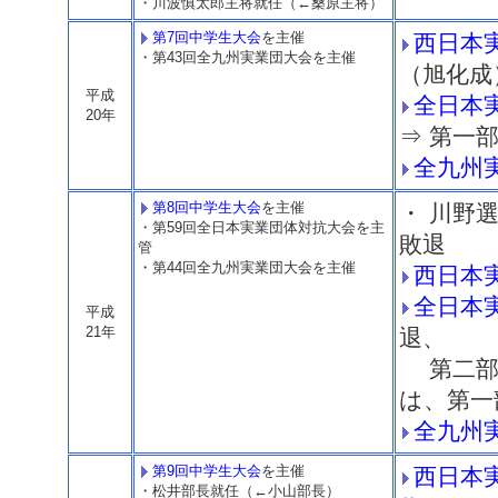
・川波慎太郎主将就任（←桑原主将）
第7回中学生大会
を主催
西日本
・第43回全九州実業団大会を主催
（旭化成
平成
全日本
20年
⇒ 第一
全九州
第8回中学生大会
を主催
・ 川野
・第59回全日本実業団体対抗大会を主
敗退
管
・第44回全九州実業団大会を主催
西日本
全日本
平成
21年
退、
第二部
は、第一
全九州
第9回中学生大会
を主催
西日本
・松井部長就任（←小山部長）