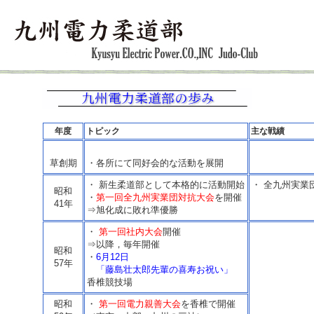
年度
トピック
主な戦績
草創期
・各所にて同好会的な活動を展開
・ 新生柔道部として本格的に活動開始
・ 全九州実業
昭和
・
第一回全九州実業団対抗大会
を開催
41年
⇒旭化成に敗れ準優勝
・
第一回社内大会
開催
⇒以降，毎年開催
昭和
・
6月12日
57年
「藤島壮太郎先輩の喜寿お祝い」
香椎競技場
昭和
・
第一回電力親善大会
を香椎で開催