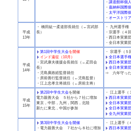
・
講道館杯個人
・
嘉納杯国際個
・
太平洋国際個
・
オーストリアグ
・ 橋田紘一柔道部長就任（←宮武部
・ 九州選手権
平成
長）
・宗選手（４
13年
・西日本実業団
・全日本実業団
第1回中学生大会
を開催
・ 宗選手（５
全日本選手
インド遠征（10月）
西日本実業
・宮武康夫後援会長就任（←疋田会
平成
長）
全日本実業
14年
・児島廣政総監督就任
⇒ 六年守っ
・房前善行監督就任（←児島監督）
・江上忠孝主将就任（←房前主将）
第2回中学生大会
を開催
・ 江上選手（
西日本実業
電力親善大会 ５社から７社に増加
平成
東京，中部，九州，関西，北陸
全日本実業
15年
新たに東北，中国が参加
全日本実業
全九州実業
第3回中学生大会を開催
・ 江上選手
・電力親善大会 ７社から８社に増加
西日本実業