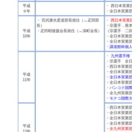
平成
・ 西日本実業
９年
・全日本実業団
・ 宮武康夫柔道部長就任（←疋田部
・
西日本実業
長）
・宗選手，尾
平成
・疋田昭後援会長就任（←深町会長）
（宗選手 二回
10年
・全日本実業団
・全日本実業団個
・
講道館杯個人
・
九州選手権
・宗選手 全
・西日本実業団
・全日本実業団
平成
・
全日本実業団
11年
・全日本実業団
・
バンコク国
・全九州実業団
・
モナコ国際
・西日本実業団
・全日本実業団
・全日本実業団個
・全日本実業団個
平成
・
全九州実業団
12年