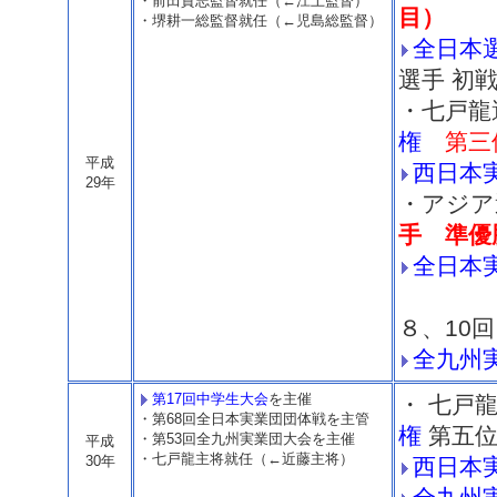
・前田貴志監督就任（←江上監督）
目）
・堺耕一総監督就任（←児島総監督）
全日本
選手 初
・七戸
権
第三
平成
西日本
29年
・アジ
手 準優
全日本
準々
８、10
全九州
第17回中学生大会
を主催
・ 七戸
・第68回全日本実業団団体戦を主管
権
第五
・第53回全九州実業団大会を主催
平成
・七戸龍主将就任（←近藤主将）
30年
西日本