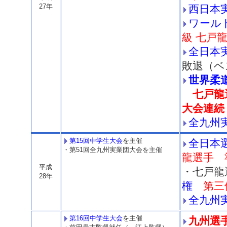
27年
西日本
ワール
級 七戸
全日本
敗退（ベ
世界柔道
七戸龍
大会連続
全九州
第15回中学生大会
を主催
全日本
・第51回全九州実業団大会を主催
龍選手 
平成
・七戸
28年
権
第三
全九州
第16回中学生大会
を主催
九州選