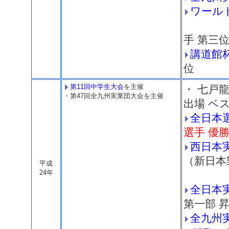
ワール
+10
手 第三
講道館
位
第11回中学生大会
を主催
・ 七戸
・第47回全九州実業団大会を主催
出場 ベス
全日本
選手 優
西日本
（新日本
平成
24年
⇒ 
全日本
第一部 
全九州