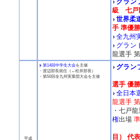
グラン
級 七戸
世界柔
手 準優
全九州
グラン
龍選手 
第14回中学生大会
を主催
グラン
・渡辺部長就任（←松井部長）
+1
・第50回全九州実業団大会を主催
選手 優
全日本
龍選手 
・七戸
権
出場
目） 代
平成