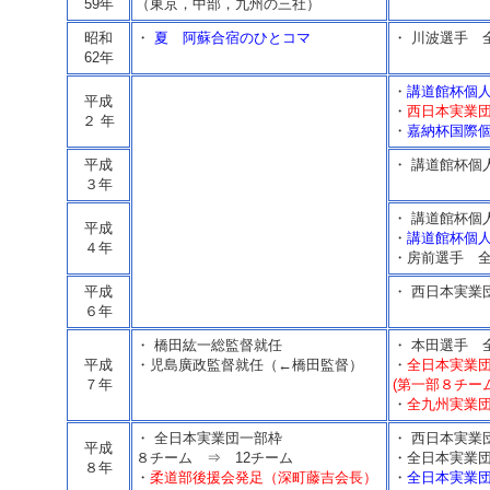
59年
（東京，中部，九州の三社）
昭和
・
夏 阿蘇合宿のひとコマ
・ 川波選手 
62年
・
講道館杯個人
平成
・
西日本実業
２ 年
・
嘉納杯国際個
平成
・ 講道館杯個
３年
・ 講道館杯個
平成
・
講道館杯個人
４年
・房前選手 
平成
・ 西日本実業
６年
・ 橋田紘一総監督就任
・ 本田選手 
平成
・児島廣政監督就任（←橋田監督）
・
全日本実業
７年
(第一部８チー
・
全九州実業
・ 全日本実業団一部枠
・ 西日本実業
平成
８チーム ⇒ 12チーム
・全日本実業団
８年
・
柔道部後援会発足（深町藤吉会長）
・
全日本実業団